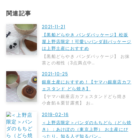
関連記事
2021-11-21
【黒船どらやき パンダパッケージ】松坂
屋上野店限定！可愛いパンダ顔パッケージ
は上野土産におすすめ
【黒船どらやき パンダパッケージ】 お抹
茶との相性（3点満点中…
2021-10-25
銀座土産におすすめ！【ヤマハ銀座店カフ
ェスタンド どら焼き】
【ヤマハ銀座店カフェスタンドどら焼き
小倉餡＆栗甘露煮】 お…
2019-02-16
＜上野店限定＞パンダのもちどら（どら焼
き）：あけぼの（東京上野） お土産にぴ
ったり。知る人ぞ知るパン…