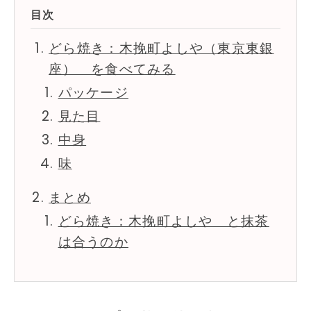
どら焼き：木挽町よしや（東京東銀
座） を食べてみる
パッケージ
見た目
中身
味
まとめ
どら焼き：木挽町よしや と抹茶
は合うのか