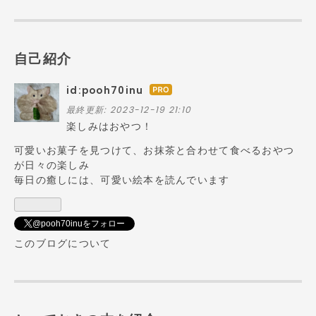
自己紹介
id:pooh70inu
はて
なブ
最終更新:
2023-12-19 21:10
ログ
楽しみはおやつ！
Pro
可愛いお菓子を見つけて、お抹茶と合わせて食べるおやつ
が日々の楽しみ
毎日の癒しには、可愛い絵本を読んでいます
@pooh70inuをフォロー
このブログについて