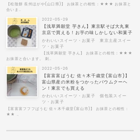
【松陰餅 長州ほがや(山口県)】 お抹茶との相性：★★★ お抹茶と
合いま…
2022-05-29
【浅草満願堂 芋きん】東京駅そば大丸東
京店で買える！お芋の味しかしない和菓子
かわいいスイーツ・お菓子
東京土産スイー
ツ・お菓子
【浅草満願堂 芋きん】 お抹茶との相性：★★★
お抹茶と合います。 刺…
2022-05-26
【富富富ばうむ 佐々木千歳堂(富山市)】
富山県産の米粉をつかったバウムクーヘ
ン！東京でも買える
かわいいスイーツ・お菓子
個包装スイー
ツ・お菓子
【富富富フフフばうむ 佐々木千歳堂(富山市)】 お抹茶との相性：
★★ …