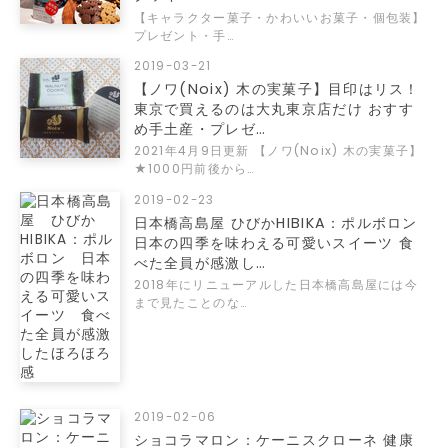
【キャラクター菓子・かわいいお菓子・個包装】
プレゼント・手…
2019-03-21
【ノワ(Noix) 木の実菓子】目印はリス！
東京で買えるのは大丸東京店だけ おすす
め手土産・プレゼ…
2021年4月9日更新 【ノワ(Noix) 木の実菓子】
★1000円前後から…
2019-02-23
日本橋高島屋 ひびかHIBIKA：ポルボロン
日本の四季を味わえる可愛いスイーツ 食
べた全員が感激し…
2018年にリニューアルした日本橋高島屋には今
まで見たことのな…
2019-02-06
ショコラマロン：ケーニスクローネ 健康