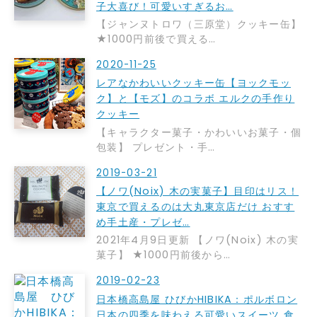
子大喜び！可愛いすぎるお…
【ジャンヌトロワ（三原堂）クッキー缶】
★1000円前後で買える…
2020-11-25
レアなかわいいクッキー缶【ヨックモッ
ク】と【モズ】のコラボ エルクの手作り
クッキー
【キャラクター菓子・かわいいお菓子・個
包装】 プレゼント・手…
2019-03-21
【ノワ(Noix) 木の実菓子】目印はリス！
東京で買えるのは大丸東京店だけ おすす
め手土産・プレゼ…
2021年4月9日更新 【ノワ(Noix) 木の実
菓子】 ★1000円前後から…
2019-02-23
日本橋高島屋 ひびかHIBIKA：ポルボロン
日本の四季を味わえる可愛いスイーツ 食