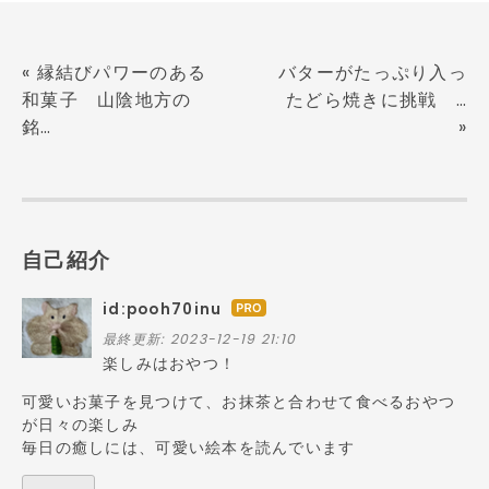
«
縁結びパワーのある
バターがたっぷり入っ
和菓子 山陰地方の
たどら焼きに挑戦 …
銘…
»
自己紹介
id:pooh70inu
はて
なブ
最終更新:
2023-12-19 21:10
ログ
楽しみはおやつ！
Pro
可愛いお菓子を見つけて、お抹茶と合わせて食べるおやつ
が日々の楽しみ
毎日の癒しには、可愛い絵本を読んでいます