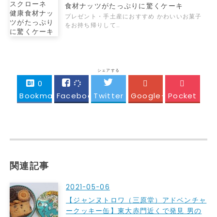
食材ナッツがたっぷりに驚くケーキ
プレゼント・手土産におすすめ かわいいお菓子
をお持ち帰りして…
シェアする
0
Bookmark!
Facebook
Twitter
Google+
Pocket
関連記事
2021-05-06
【ジャンヌトロワ（三原堂）アドベンチャ
ークッキー缶】東大赤門近くで発見 男の