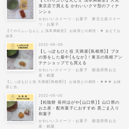
【てのりふぃなんしぇ 浅草満願堂】大丸
東京店で買える かわいいクマ型のフィナ
ンシェ
かわいいスイーツ・お菓子
東京土産スイー
ツ・お菓子
【てのりふぃなんしぇ 浅草満願堂】 お抹茶との相性：★ あえてお
抹茶…
2022-06-05
【しっぽもひと役 天満屋(島根県)】ブタ
の形をした最中(もなか)！東京の島根アン
テナショップでも買える
かわいいスイーツ・お菓子
都道府県お土
産・銘菓
【しっぽもひと役 天満屋(島根県)】 お抹茶との相性：★★★ お抹
茶と合…
2022-05-30
【松陰餅 長州ほがや(山口県)】山口県の
お土産・配布菓子におすすめ 黒ごま入り
和菓子
かわいいスイーツ・お菓子
都道府県お土
産・銘菓