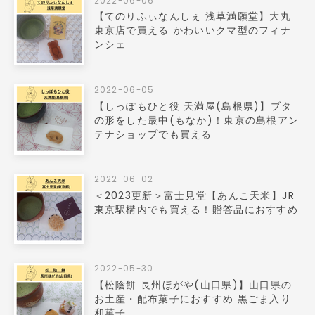
2022-06-06
【てのりふぃなんしぇ 浅草満願堂】大丸
東京店で買える かわいいクマ型のフィナ
ンシェ
2022-06-05
【しっぽもひと役 天満屋(島根県)】ブタ
の形をした最中(もなか)！東京の島根アン
テナショップでも買える
2022-06-02
＜2023更新＞富士見堂【あんこ天米】JR
東京駅構内でも買える！贈答品におすすめ
2022-05-30
【松陰餅 長州ほがや(山口県)】山口県の
お土産・配布菓子におすすめ 黒ごま入り
和菓子